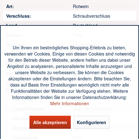
Art:
Rotwein
Verschluss:
Schraubverschluss
Land:
Deutschland
Region:
Pfalz
Qualität:
Qualitätswein
Um Ihnen ein bestmögliches Shopping-Erlebnis zu bieten,
verwenden wir Cookies. Einige von diesen Cookies sind notwendig
Farbe:
Rot
für den Betrieb dieser Website, andere helfen uns dabei unser
Rebsorte:
Spätburgunder
Angebot zu analysieren, personalisierte Inhalte anzuzeigen und
unsere Website zu verbessern. Sie können die Cookies
Geschmack:
trocken
akzeptieren oder die Einstellungen ändern. Bitte beachten Sie,
Zusätzliche
dass auf Basis Ihrer Einstellungen womöglich nicht mehr alle
Produktinformationen:
Funktionalitäten der Website zur Verfügung stehen. Weitere
Informationen finden Sie in unserer Datenschutzerklärung:
Jahrgang:
2022
Mehr Informationen
Lagerfähigkeit:
Lagerfähig bis 2027
Alkoholgehalt:
13,00
Alle akzeptieren
Konfigurieren
Restzucker:
4,90
Säuregehalt:
4,80