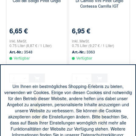
Colli del Soligo Pinot Grigio
Di Camillo Vini Pinot Grigio
Contessa Camilla IGT
6,65 €
6,95 €
inkl. MwSt.
inkl. MwSt.
0.75 Liter
(8,87 € / 1 Liter)
0.75 Liter
(9,27 € / 1 Liter)
Art.-Nr.:
3548
Art.-Nr.:
3363
Verfügbar
Verfügbar
Um Ihnen ein bestmögliches Shopping-Erlebnis zu bieten,
verwenden wir Cookies. Einige von diesen Cookies sind notwendig
für den Betrieb dieser Website, andere helfen uns dabei unser
Angebot zu analysieren, personalisierte Inhalte anzuzeigen und
unsere Website zu verbessern. Sie können die Cookies
akzeptieren oder die Einstellungen ändern. Bitte beachten Sie,
dass auf Basis Ihrer Einstellungen womöglich nicht mehr alle
Funktionalitäten der Website zur Verfügung stehen. Weitere
Informationen finden Sie in unserer Datenschutzerklärung: