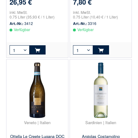
26,95 €
7,80 €
inkl. MwSt.
inkl. MwSt.
0.75 Liter
(35,93 € / 1 Liter)
0.75 Liter
(10,40 € / 1 Liter)
Art.-Nr.:
3412
Art.-Nr.:
3316
Verfügbar
Verfügbar
Veneto | Italien
Sardinien | Italien
Ottella Le Creete Lugana DOC
Argiolas Costamolino