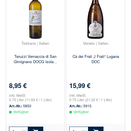
Toskana | Italien
Veneto | Italien
Teruzzi Vernaccia di San
Cà dei Frati „I Frati“ Lugana
Gimignano DOCG Isola...
DOC
8,95 €
15,99 €
inkl. MwSt.
inkl. MwSt.
0.75 Liter
(11,93 € / 1 Liter)
0.75 Liter
(21,32 € / 1 Liter)
Art.-Nr.:
5850
Art.-Nr.:
5915
Verfügbar
Verfügbar