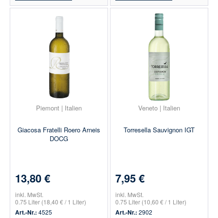
Piemont | Italien
Veneto | Italien
Giacosa Fratelli Roero Arneis
Torresella Sauvignon IGT
DOCG
13,80 €
7,95 €
inkl. MwSt.
inkl. MwSt.
0.75 Liter
(18,40 € / 1 Liter)
0.75 Liter
(10,60 € / 1 Liter)
Art.-Nr.:
4525
Art.-Nr.:
2902