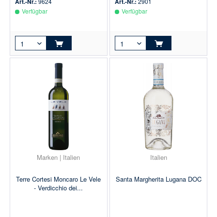
Art.-Nr.:
9624
Art.-Nr.:
2901
Verfügbar
Verfügbar
Marken | Italien
Italien
Terre Cortesi Moncaro Le Vele
Santa Margherita Lugana DOC
- Verdicchio dei...