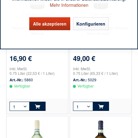
Mehr Informationen
Toskana | Italien
Friaul | Italien
Alle akzeptieren
Konfigurieren
Teruzzi Terre di Tufi Toscana
Silvio Jermann „where dreams
Bianco
have no end.“...
16,90 €
49,00 €
inkl. MwSt.
inkl. MwSt.
0.75 Liter
(22,53 € / 1 Liter)
0.75 Liter
(65,33 € / 1 Liter)
Art.-Nr.:
5860
Art.-Nr.:
5029
Verfügbar
Verfügbar