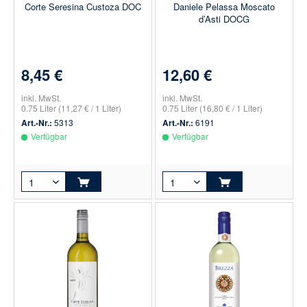
Corte Seresina Custoza DOC
Daniele Pelassa Moscato
d’Asti DOCG
8,45 €
12,60 €
inkl. MwSt.
inkl. MwSt.
0.75 Liter
(11,27 € / 1 Liter)
0.75 Liter
(16,80 € / 1 Liter)
Art.-Nr.:
5313
Art.-Nr.:
6191
Verfügbar
Verfügbar