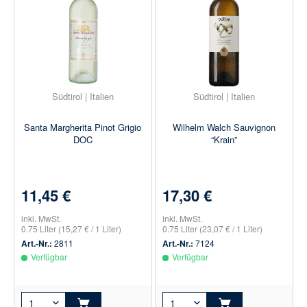
Südtirol | Italien
Südtirol | Italien
Santa Margherita Pinot Grigio
Wilhelm Walch Sauvignon
DOC
“Krain”
11,45 €
17,30 €
inkl. MwSt.
inkl. MwSt.
0.75 Liter
(15,27 € / 1 Liter)
0.75 Liter
(23,07 € / 1 Liter)
Art.-Nr.:
2811
Art.-Nr.:
7124
Verfügbar
Verfügbar