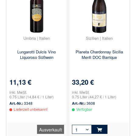
Umbria | Italien
Sizilien | Italien
Lungarotti Dulcis Vino
Planeta Chardonnay Sicilia
Liquoroso Süßwein
Menfi DOC Barrique
11,13 €
33,20 €
inkl. MwSt.
inkl. MwSt.
0.75 Liter
(14,84 € / 1 Liter)
0.75 Liter
(44,27 € / 1 Liter)
Art.-Nr.:
3348
Art.-Nr.:
3608
Lieferzeit unbekannt
Verfügbar
Ausverkauft