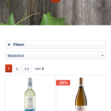
Filtern
1
von
3
-20%