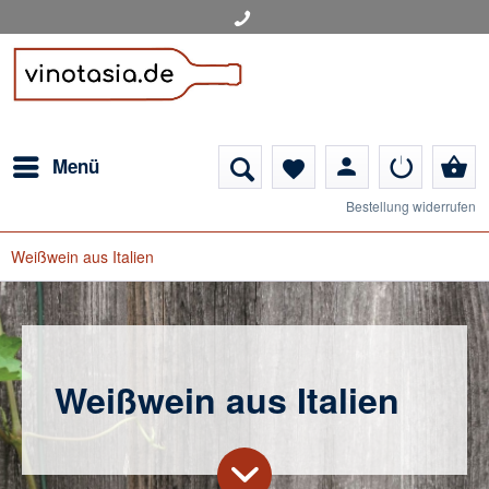
person
shopping_basket
Menü
favorite
Bestellung widerrufen
Weißwein aus Italien
Weißwein aus Italien