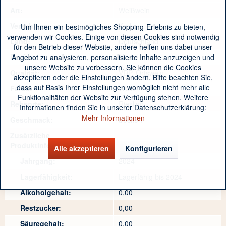
Art:
Weißwein
Verschluss:
Korken
Um Ihnen ein bestmögliches Shopping-Erlebnis zu bieten,
verwenden wir Cookies. Einige von diesen Cookies sind notwendig
Land:
Deutschland
für den Betrieb dieser Website, andere helfen uns dabei unser
Angebot zu analysieren, personalisierte Inhalte anzuzeigen und
Region:
Mosel
unsere Website zu verbessern. Sie können die Cookies
Qualität:
VDP. Ortswein
akzeptieren oder die Einstellungen ändern. Bitte beachten Sie,
dass auf Basis Ihrer Einstellungen womöglich nicht mehr alle
Farbe:
Weiß
Funktionalitäten der Website zur Verfügung stehen. Weitere
Rebsorte:
Riesling
Informationen finden Sie in unserer Datenschutzerklärung:
Mehr Informationen
Geschmack:
trocken
Zusätzliche
Produktinformationen:
Alle akzeptieren
Konfigurieren
Jahrgang:
2024
Lagerfähigkeit:
Lagerfähig bis 2024
Alkoholgehalt:
0,00
Restzucker:
0,00
Säuregehalt:
0,00