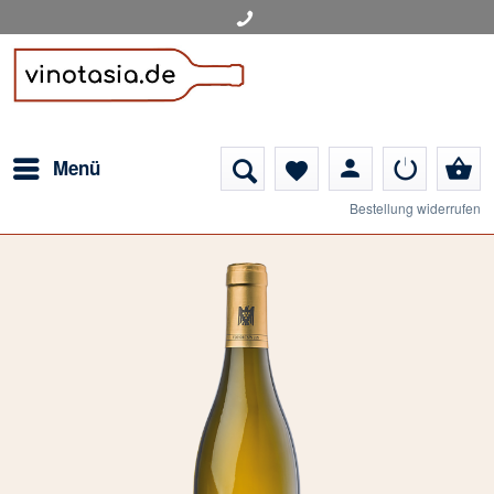
person
shopping_basket
Menü
favorite
Bestellung widerrufen