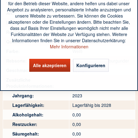
für den Betrieb dieser Website, andere helfen uns dabei unser
Verschluss:
Korken
Angebot zu analysieren, personalisierte Inhalte anzuzeigen und
Art:
Weißwein
unsere Website zu verbessern. Sie können die Cookies
akzeptieren oder die Einstellungen ändern. Bitte beachten Sie,
Land:
Deutschland
dass auf Basis Ihrer Einstellungen womöglich nicht mehr alle
Region:
Rheinhessen
Funktionalitäten der Website zur Verfügung stehen. Weitere
Informationen finden Sie in unserer Datenschutzerklärung:
Qualität:
VDP. Ortswein
Mehr Informationen
Farbe:
Weiß
Rebsorte:
Chardonnay, Weißburgunder
Alle akzeptieren
Konfigurieren
Geschmack:
trocken
Zusätzliche
Produktinformationen:
Jahrgang:
2023
Lagerfähigkeit:
Lagerfähig bis 2028
Alkoholgehalt:
0,00
Restzucker:
0,00
Säuregehalt:
0,00