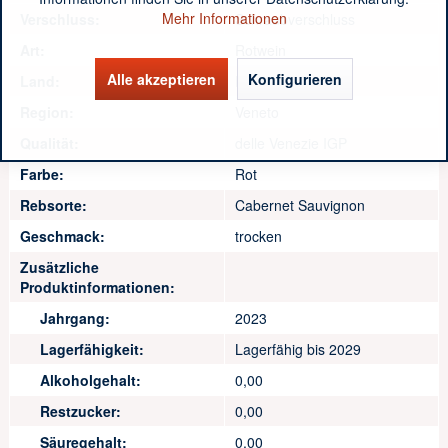
Mehr Informationen
Verschluss:
Schraubverschluss
Art:
Rotwein
Alle akzeptieren
Konfigurieren
Land:
Italien
Region:
Veneto
Qualität:
delle Venezie IGP
Farbe:
Rot
Rebsorte:
Cabernet Sauvignon
Geschmack:
trocken
Zusätzliche
Produktinformationen:
Jahrgang:
2023
Lagerfähigkeit:
Lagerfähig bis 2029
Alkoholgehalt:
0,00
Restzucker:
0,00
Säuregehalt:
0,00