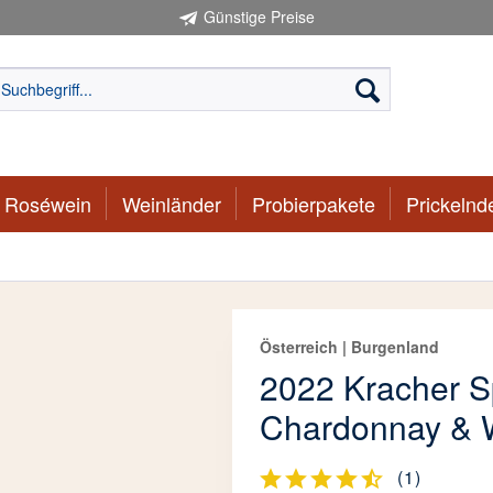
Günstige Preise
Roséwein
Weinländer
Probierpakete
Prickelnd
Österreich | Burgenland
2022 Kracher S
Chardonnay & W
(
1
)