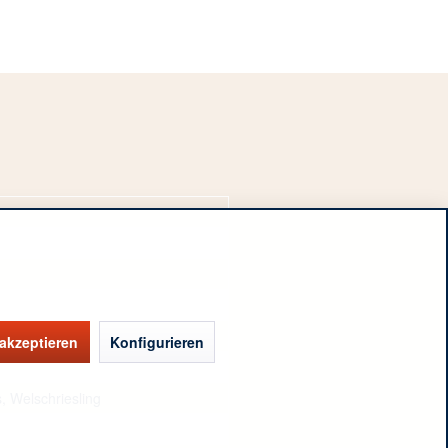
 akzeptieren
Konfigurieren
, Welschriesling