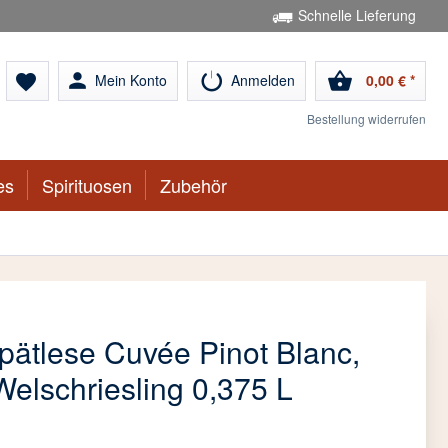
Schnelle Lieferung
person
shopping_basket
Mein Konto
Anmelden
0,00 € *
favorite
Bestellung widerrufen
es
Spirituosen
Zubehör
pätlese Cuvée Pinot Blanc,
elschriesling 0,375 L