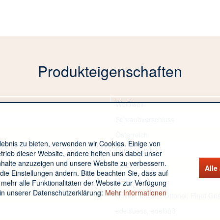
Produkteigenschaften
Weißwein
Schraubverschluss
Österreich
ebnis zu bieten, verwenden wir Cookies. Einige von
Burgenland
trieb dieser Website, andere helfen uns dabei unser
Inhalte anzuzeigen und unsere Website zu verbessern.
Spätlese
Alle
die Einstellungen ändern. Bitte beachten Sie, dass auf
Weiß
 mehr alle Funktionalitäten der Website zur Verfügung
 in unserer Datenschutzerklärung:
Mehr Informationen
Cuvée, Muskat Ottonel, Pinot Gris
edelsuess, edelsüß