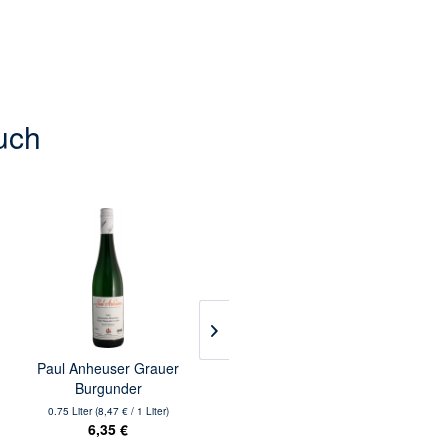
uch
Paul Anheuser Grauer
Tiare Il Tiare Sauvignon
Burgunder
0.75 Liter
(8,47 € / 1 Liter)
0.75 Liter
(25,07 € / 1 Liter)
6,35 €
18,80 €