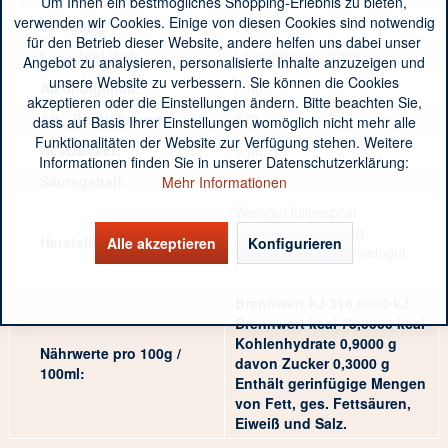
Um Ihnen ein bestmögliches Shopping-Erlebnis zu bieten,
verwenden wir Cookies. Einige von diesen Cookies sind notwendig
Jahrgang:
2025
für den Betrieb dieser Website, andere helfen uns dabei unser
Lagerfähigkeit:
Lagerfähig bis 2025
Angebot zu analysieren, personalisierte Inhalte anzuzeigen und
unsere Website zu verbessern. Sie können die Cookies
Alkoholgehalt:
0,00
akzeptieren oder die Einstellungen ändern. Bitte beachten Sie,
Art / Bezeichnung:
579
dass auf Basis Ihrer Einstellungen womöglich nicht mehr alle
Funktionalitäten der Website zur Verfügung stehen. Weitere
Restzucker:
0,00
Informationen finden Sie in unserer Datenschutzerklärung:
Säuregehalt:
0,00
Mehr Informationen
WeingutJuliusspital
DE 97070 Würzburg
Hersteller / Importeur:
Alle akzeptieren
Konfigurieren
www.juliusspital.de/weingut
Brennwert kJ 316,0000 kJ
Brennwert kcal 75,0000 kcal
Kohlenhydrate 0,9000 g
Nährwerte pro 100g /
davon Zucker 0,3000 g
100ml:
Enthält gerinfügige Mengen
von Fett, ges. Fettsäuren,
Eiweiß und Salz.