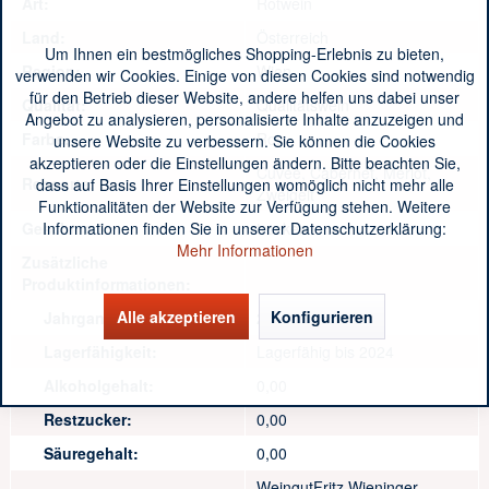
Art:
Rotwein
Land:
Österreich
Um Ihnen ein bestmögliches Shopping-Erlebnis zu bieten,
Region:
Wien
verwenden wir Cookies. Einige von diesen Cookies sind notwendig
für den Betrieb dieser Website, andere helfen uns dabei unser
Qualität:
Qualitätswein
Angebot zu analysieren, personalisierte Inhalte anzuzeigen und
Farbe:
Rot
unsere Website zu verbessern. Sie können die Cookies
akzeptieren oder die Einstellungen ändern. Bitte beachten Sie,
Cuvée, Cabernet, Merlot,
Rebsorte:
dass auf Basis Ihrer Einstellungen womöglich nicht mehr alle
Zweigelt
Funktionalitäten der Website zur Verfügung stehen. Weitere
Informationen finden Sie in unserer Datenschutzerklärung:
Geschmack:
trocken
Mehr Informationen
Zusätzliche
Produktinformationen:
Alle akzeptieren
Konfigurieren
Jahrgang:
2019
Lagerfähigkeit:
Lagerfähig bis 2024
Alkoholgehalt:
0,00
Restzucker:
0,00
Säuregehalt:
0,00
WeingutFritz Wieninger