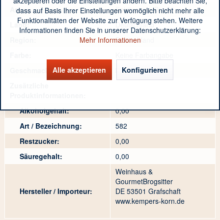
akzeptieren oder die Einstellungen ändern. Bitte beachten Sie,
Art:
Spirituosen, Brand
dass auf Basis Ihrer Einstellungen womöglich nicht mehr alle
Funktionalitäten der Website zur Verfügung stehen. Weitere
Land:
Deutschland
Informationen finden Sie in unserer Datenschutzerklärung:
Mehr Informationen
Region:
Deutschland
Farbe:
Keine Farbangabe
Alle akzeptieren
Konfigurieren
Geschmack:
keine Angabe
Zusätzliche
Produktinformationen:
Alkoholgehalt:
0,00
Art / Bezeichnung:
582
Restzucker:
0,00
Säuregehalt:
0,00
Weinhaus &
GourmetBrogsitter
Hersteller / Importeur:
DE 53501 Grafschaft
www.kempers-korn.de