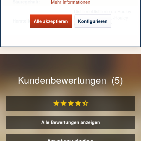
Säuregehalt:
0,00
Mehr Informationen
DistillerieDistillerie du Houley
FR 14590 Ouilly-du-Houley
Hersteller / Importeur:
Alle akzeptieren
Konfigurieren
www.laribaude.com
Kundenbewertungen (5)
Alle Bewertungen anzeigen
Bewertung schreiben