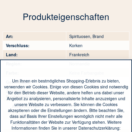
Produkteigenschaften
Art:
Spirituosen, Brand
Verschluss:
Korken
Land:
Frankreich
Region:
Normandie
Farbe:
Keine Farbangabe
Um Ihnen ein bestmögliches Shopping-Erlebnis zu bieten,
Geschmack:
keine Angabe
verwenden wir Cookies. Einige von diesen Cookies sind notwendig
Zusätzliche
für den Betrieb dieser Website, andere helfen uns dabei unser
Produktinformationen:
Angebot zu analysieren, personalisierte Inhalte anzuzeigen und
unsere Website zu verbessern. Sie können die Cookies
Alkoholgehalt:
0,00
akzeptieren oder die Einstellungen ändern. Bitte beachten Sie,
Art / Bezeichnung:
582
dass auf Basis Ihrer Einstellungen womöglich nicht mehr alle
Funktionalitäten der Website zur Verfügung stehen. Weitere
Restzucker:
0,00
Informationen finden Sie in unserer Datenschutzerklärung: