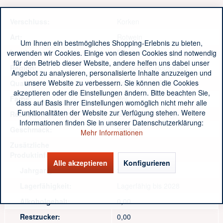
Verschluss:
Korken
Art:
Rotwein
Um Ihnen ein bestmögliches Shopping-Erlebnis zu bieten,
Land:
Frankreich
verwenden wir Cookies. Einige von diesen Cookies sind notwendig
für den Betrieb dieser Website, andere helfen uns dabei unser
Region:
Languedoc-Roussillon
Angebot zu analysieren, personalisierte Inhalte anzuzeigen und
unsere Website zu verbessern. Sie können die Cookies
Qualität:
Pays D'Oc IGP
akzeptieren oder die Einstellungen ändern. Bitte beachten Sie,
Farbe:
Rot
dass auf Basis Ihrer Einstellungen womöglich nicht mehr alle
Funktionalitäten der Website zur Verfügung stehen. Weitere
Rebsorte:
Merlot
Informationen finden Sie in unserer Datenschutzerklärung:
Geschmack:
trocken
Mehr Informationen
Zusätzliche
Produktinformationen:
Alle akzeptieren
Konfigurieren
Jahrgang:
2024
Lagerfähigkeit:
Lagerfähig bis 2028
Alkoholgehalt:
0,00
Restzucker:
0,00